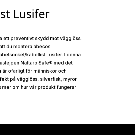
st Lusifer
fa ett preventivt skydd mot vägglöss.
att du montera abecos
abelsockel/kabellist Lusifer. I denna
ig lustejpen Nattaro Safe® med det
 är ofarligt för människor och
fekt på vägglöss, silverfisk, myror
s mer om hur vår produkt fungerar