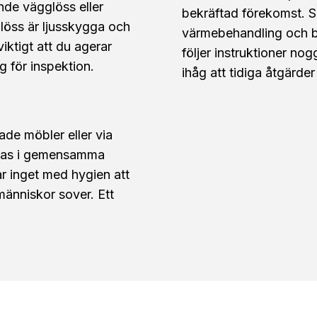
nde vägglöss eller
bekräftad förekomst. S
löss är ljusskygga och
värmebehandling och b
viktigt att du agerar
följer instruktioner no
 för inspektion.
ihåg att tidiga åtgärder
ade möbler eller via
idas i gemensamma
r inget med hygien att
 människor sover. Ett
.