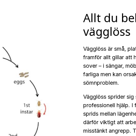
Allt du b
vägglöss
Vägglöss är små, plat
framför allt gillar at
sover – i sängar, möbl
farliga men kan orsak
sömnproblem.
Vägglöss sprider sig
professionell hjälp. I
sprids mellan lägenhe
därför viktigt att a
misstänkt angrepp. T