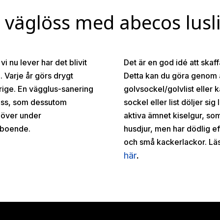
väglöss med abecos lusli
vi nu lever har det blivit
Det är en god idé att skaf
. Varje år görs drygt
Detta kan du göra genom 
rige. En vägglus-sanering
golvsockel/golvlist eller k
ess, som dessutom
sockel eller list döljer s
höver under
aktiva ämnet kiselgur, som
t boende.
husdjur, men har dödlig ef
och små kackerlackor. Lä
här
.