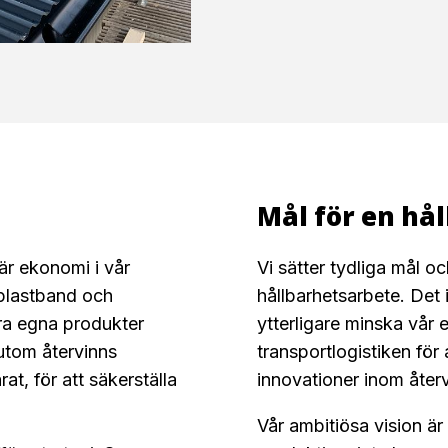
Mål för en hå
är ekonomi i vår
Vi sätter tydliga mål oc
plastband och
hållbarhetsarbete. Det i
ra egna produkter
ytterligare minska vår
sutom återvinns
transportlogistiken för
at, för att säkerställa
innovationer inom återv
Vår ambitiösa vision är