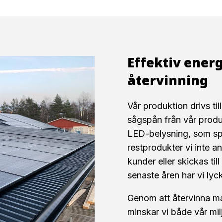
Effektiv ener
återvinning
Vår produktion drivs ti
sågspån från vår produk
LED-belysning, som sp
restprodukter vi inte anv
kunder eller skickas ti
senaste åren har vi lyc
Genom att återvinna ma
minskar vi både vår mi