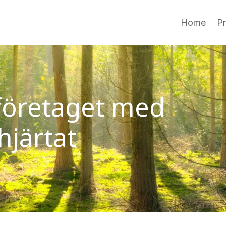
Home
P
 företaget med
hjärtat