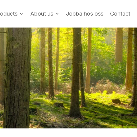
roducts
About us
Jobba hos oss
Contact