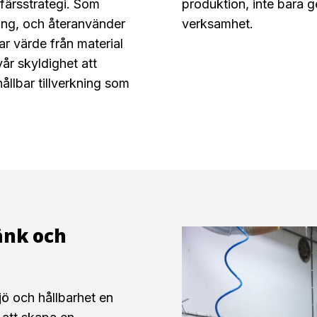
ffärsstrategi. Som
produktion, inte bara 
ning, och återanvänder
verksamhet.
ar värde från material
år skyldighet att
llbar tillverkning som
änk och
ö och hållbarhet en