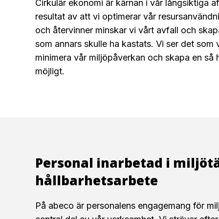
Cirkulär ekonomi är kärnan i vår långsiktiga a
resultat av att vi optimerar vår resursanvänd
och återvinner minskar vi vårt avfall och skap
som annars skulle ha kastats. Vi ser det som v
minimera vår miljöpåverkan och skapa en så hå
möjligt.
Personal inarbetad i miljöt
hållbarhetsarbete
På abeco är personalens engagemang för milj