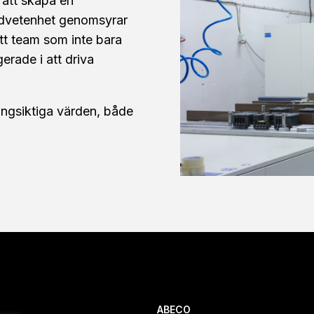
r att skapa en
edvetenhet genomsyrar
ett team som inte bara
rade i att driva
långsiktiga värden, både
ABECO