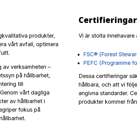
Certifieringa
gkvalitativa produkter,
Vi är stolta innehavare 
ra vårt avfall, optimera
llt.
FSC® (Forest Stewar
PEFC (Programme for 
teg av verksamheten –
hetssyn på hållbarhet,
Dessa certifieringar säk
ering till
hållbara, och att vi föl
. Genom vårt dagliga
angivna standarder. Cer
kter av hållbarhet i
produkter kommer från 
begriper fokus på
hållbarhet.