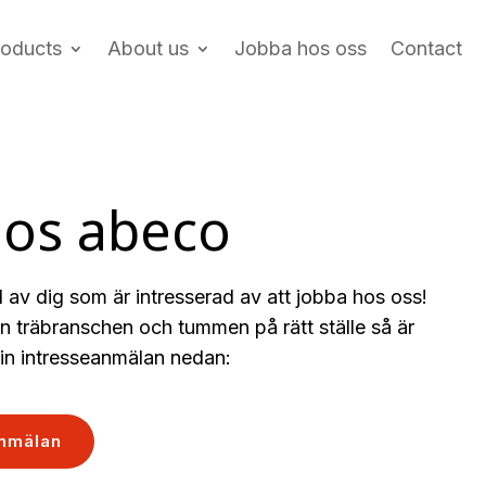
roducts
About us
Jobba hos oss
Contact
hos abeco
ad av dig som är intresserad av att jobba hos oss!
ån träbranschen och tummen på rätt ställe så är
din intresseanmälan nedan:
anmälan