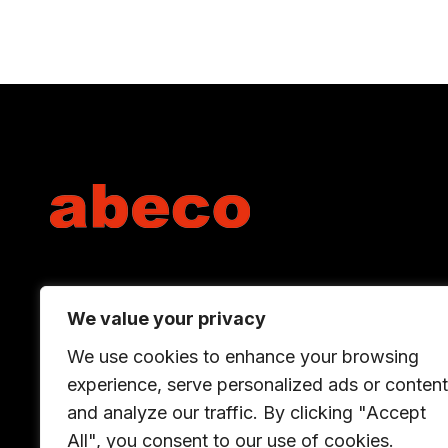
We value your privacy
We use cookies to enhance your browsing
experience, serve personalized ads or content
LinkedIn
and analyze our traffic. By clicking "Accept
abeco ab. All rights reserved.
All", you consent to our use of cookies.