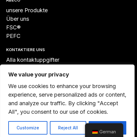
ABECO
unsere Produkte
Über uns
FSC®
PEFC
KONTAKTIERE UNS
Alla kontaktuppgifter
+46 430 402 60
We value your privacy
kontor@abeco.se
We use cookies to enhance your browsing
experience, serve personalized ads or content,
LinkedIn
and analyze our traffic. By clicking "Accept
All", you consent to our use of cookies.
abeco ab. All rights reserved.
Customize
Reject All
Accept All
Skapad av
Cloud1
German