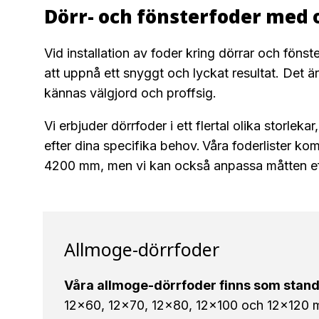
Dörr- och fönsterfoder med 
Vid installation av foder kring dörrar och föns
att uppnå ett snyggt och lyckat resultat. Det är 
kännas välgjord och proffsig.
Vi erbjuder dörrfoder i ett flertal olika storlek
efter dina specifika behov. Våra foderlister k
4200 mm, men vi kan också anpassa måtten ef
Allmoge-dörrfoder
Våra allmoge-dörrfoder finns som stand
12×60, 12×70, 12×80, 12×100 och 12×120 