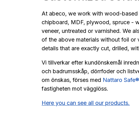
At abeco, we work with wood-based m
chipboard, MDF, plywood, spruce - wr
veneer, untreated or varnished. We a
of the above materials without foil or
details that are exactly cut, drilled, w
Vi tillverkar efter kundönskemål inredni
och badrumsskåp, dörrfoder och listver
om önskas, förses med
Nattaro Safe
fastigheten mot vägglöss.
Here you can see all our products.