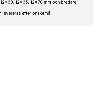
 12×60, 12×65, 12×70 mm och bredare.
 levereras efter önskemål.