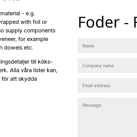
aterial - e.g.
Foder -
apped with foil or
lso supply components
 veneer, for example
ith dowels etc.
ngsdetaljer till köks-
k. Alla våra lister kan,
®
för att skydda