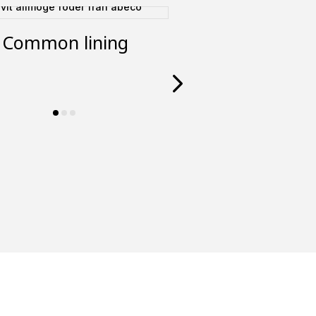
Common lining
Smoot