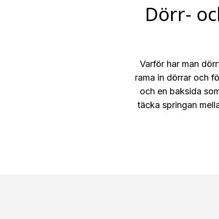
Dörr- oc
Varför har man dörr
rama in dörrar och f
och en baksida som 
täcka springan mellan