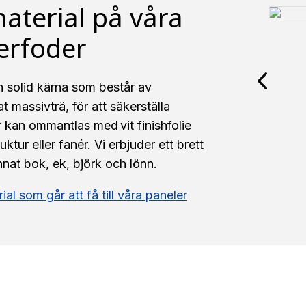
material på våra
Profiler
erfoder
n solid kärna som består av
 massivträ, för att säkerställa
r kan ommantlas med vit finishfolie
ktur eller fanér. Vi erbjuder ett brett
nat bok, ek, björk och lönn.
al som går att få till våra paneler