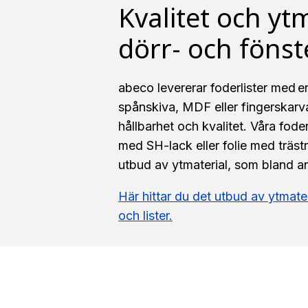
Kvalitet och yt
dörr- och fönst
abeco levererar foderlister med e
spånskiva, MDF eller fingerskarvat
hållbarhet och kvalitet. Våra fode
med SH-lack eller folie med trästru
utbud av ytmaterial, som bland an
Här hittar du det utbud av ytmateri
och lister.